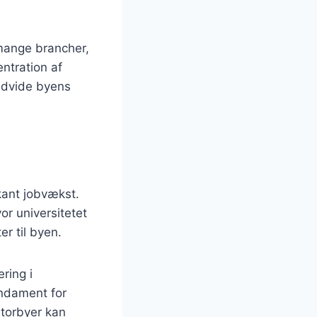
mange brancher,
entration af
udvide byens
kant jobvækst.
or universitetet
r til byen.
ring i
undament for
storbyer kan