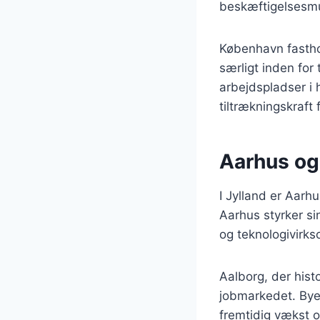
beskæftigelsesmu
København fastho
særligt inden for
arbejdspladser i
tiltrækningskraft
Aarhus og
I Jylland er Aar
Aarhus styrker si
og teknologivirks
Aalborg, der histo
jobmarkedet. Byen
fremtidig vækst o