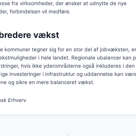
esse fra virksomheder, der ønsker at udnytte de nye
er, forbindelsen vil medføre.
 bredere vækst
 kommuner tegner sig for en stor del af jobvæksten, er
stmuligheder i hele landet. Regionale ubalancer kan på 
ringer, hvis ikke yderområderne også inkluderes i den 
dige investeringer i infrastruktur og uddannelse kan være
ene og sikre en mere balanceret vækst.
sk Erhverv
gation