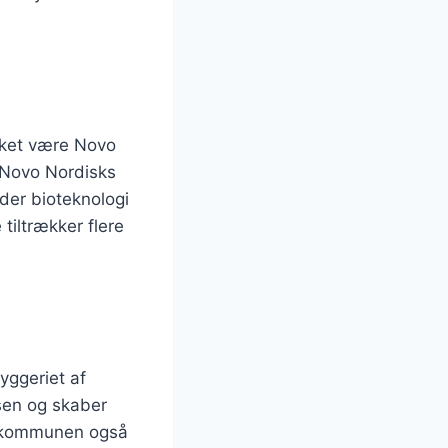
akket være Novo
r Novo Nordisks
der bioteknologi
tiltrækker flere
yggeriet af
sen og skaber
r kommunen også