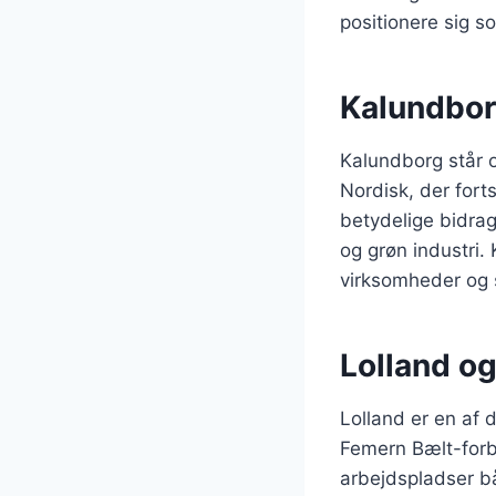
positionere sig so
Kalundbor
Kalundborg står o
Nordisk, der fort
betydelige bidra
og grøn industri.
virksomheder og s
Lolland o
Lolland er en af
Femern Bælt-forb
arbejdspladser b