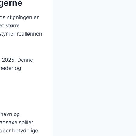
ugerne
ods stigningen er
et større
styrker reallønnen
 i 2025. Denne
mheder og
nhavn og
adsaxe spiller
kaber betydelige