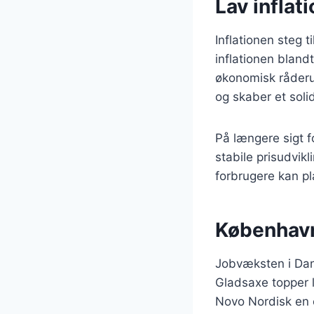
Lav inflat
Inflationen steg t
inflationen bland
økonomisk råderum
og skaber et soli
På længere sigt f
stabile prisudvik
forbrugere kan p
København
Jobvæksten i Danm
Gladsaxe topper l
Novo Nordisk en c