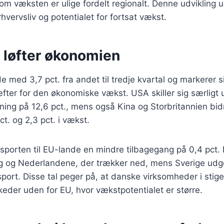
om væksten er ulige fordelt regionalt. Denne udvikling 
hvervsliv og potentialet for fortsat vækst.
 løfter økonomien
 med 3,7 pct. fra andet til tredje kvartal og markerer 
fter for den økonomiske vækst. USA skiller sig særligt
ning på 12,6 pct., mens også Kina og Storbritannien bi
t. og 2,3 pct. i vækst.
porten til EU-lande en mindre tilbagegang på 0,4 pct. H
ig og Nederlandene, der trækker ned, mens Sverige udg
ort. Disse tal peger på, at danske virksomheder i stig
eder uden for EU, hvor vækstpotentialet er større.