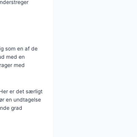
understreger
sig som en af de
 ud med en
drager med
er er det særligt
ør en undtagelse
ende grad