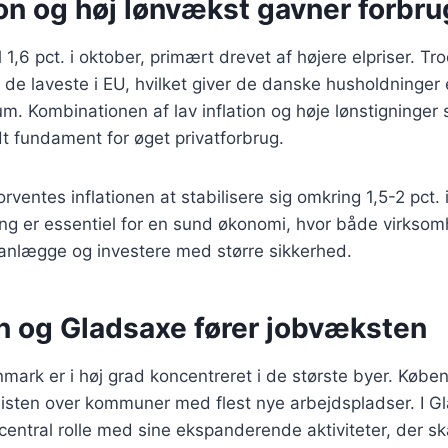
ion og høj lønvækst gavner forbr
il 1,6 pct. i oktober, primært drevet af højere elpriser. Tr
t de laveste i EU, hvilket giver de danske husholdninger 
. Kombinationen af lav inflation og høje lønstigninger 
dt fundament for øget privatforbrug.
orventes inflationen at stabilisere sig omkring 1,5-2 pct.
ling er essentiel for en sund økonomi, hvor både virkso
lanlægge og investere med større sikkerhed.
 og Gladsaxe fører jobvæksten
ark er i høj grad koncentreret i de største byer. Købe
isten over kommuner med flest nye arbejdspladser. I Gl
entral rolle med sine ekspanderende aktiviteter, der s