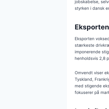
jobskabelse, selv
styrken i dansk er
Eksporten
Eksporten voksede
stærkeste drivkræ
imponerende stig
henholdsvis 2,8 pc
Omvendt viser eks
Tyskland, Frankr
med stigende eksp
fokuserer på mark