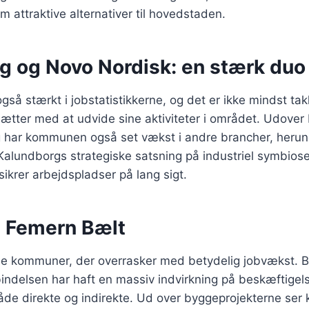
m attraktive alternativer til hovedstaden.
g og Novo Nordisk: en stærk duo
gså stærkt i jobstatistikkerne, og det er ikke mindst t
sætter med at udvide sine aktiviteter i området. Udove
g har kommunen også set vækst i andre brancher, herun
 Kalundborgs strategiske satsning på industriel symbiose 
ikrer arbejdspladser på lang sigt.
g Femern Bælt
 de kommuner, der overrasker med betydelig jobvækst. B
indelsen har haft en massiv indvirkning på beskæftigel
åde direkte og indirekte. Ud over byggeprojekterne se