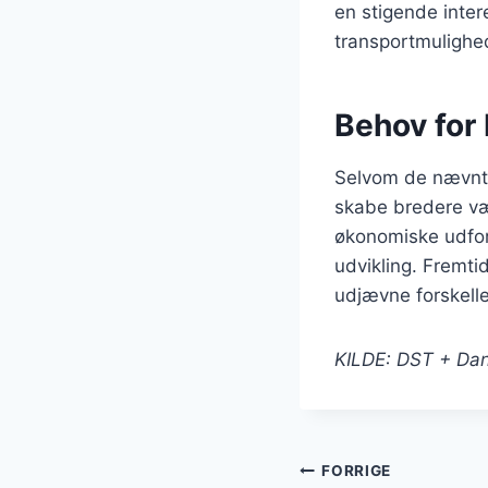
en stigende inter
transportmulighed
Behov for
Selvom de nævnte
skabe bredere væk
økonomiske udford
udvikling. Fremti
udjævne forskell
KILDE: DST + Dan
Indlægsnavi
FORRIGE