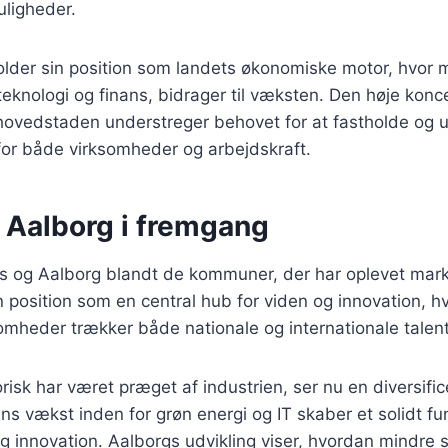
ligheder.
lder sin position som landets økonomiske motor, hvor 
 teknologi og finans, bidrager til væksten. Den høje konc
 hovedstaden understreger behovet for at fastholde og 
 for både virksomheder og arbejdskraft.
 Aalborg i fremgang
hus og Aalborg blandt de kommuner, der har oplevet mar
n position som en central hub for viden og innovation, hv
omheder trækker både nationale og internationale talente
risk har været præget af industrien, ser nu en diversifice
s vækst inden for grøn energi og IT skaber et solidt f
g innovation. Aalborgs udvikling viser, hvordan mindre 