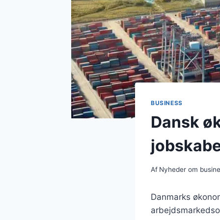
BUSINESS
Dansk øk
jobskabe
Af
Nyheder om busin
Danmarks økonom
arbejdsmarkedsom