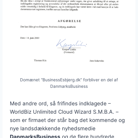
Domænet “BusinessEsbjerg.dk” forbliver en del af
DanmarksBusiness
Med andre ord, så frifindes indklagede –
WorldBiz Unlimited Cloud Wizard S.M.B.A. –
som er firmaet der står bag det kommende og
nye landsdækkende nyhedsmedie
DanmarksBusiness
og de flere hundrede