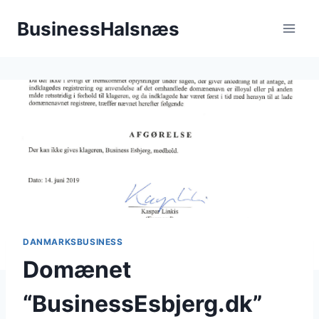
Fortsæt
BusinessHalsnæs
til
indhold
DANMARKSBUSINESS
Domænet
“BusinessEsbjerg.dk”