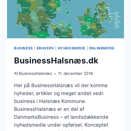
BUSINESS
|
ERHVERV
|
NYHEDSMEDIE
|
ONLINEMEDIE
BusinessHalsnæs.dk
Af
BusinessHalsnæs
11. december 2018
Her på BusinessHalsnæs vil der komme
nyheder, artikler og meget andet vedr.
business i Halsnæs Kommune.
BusinessHalsnæs er en del af
DanmarksBusiness – et landsdækkende
nyhedsmedie under opførsel. Konceptet