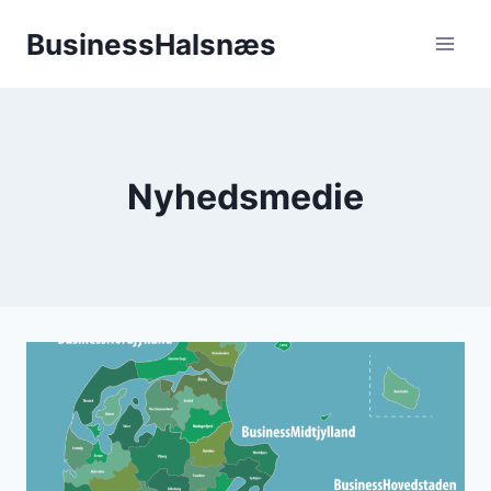
Fortsæt
BusinessHalsnæs
til
indhold
Nyhedsmedie